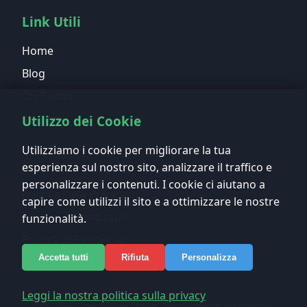
Link Utili
Home
Blog
Chi Siamo
Contatti
Utilizzo dei Cookie
Utilizziamo i cookie per migliorare la tua
Informazioni Legali
esperienza sul nostro sito, analizzare il traffico e
personalizzare i contenuti. I cookie ci aiutano a
Politica sulla Privacy
capire come utilizzi il sito e a ottimizzare le nostre
Termini e Condizioni
funzionalità.
Politica di Rimborso
Accetta tutti
Rifiuta
Personalizza
Leggi la nostra politica sulla privacy
© 2025 SportBlog Italia. Tutti i diritti riservati.