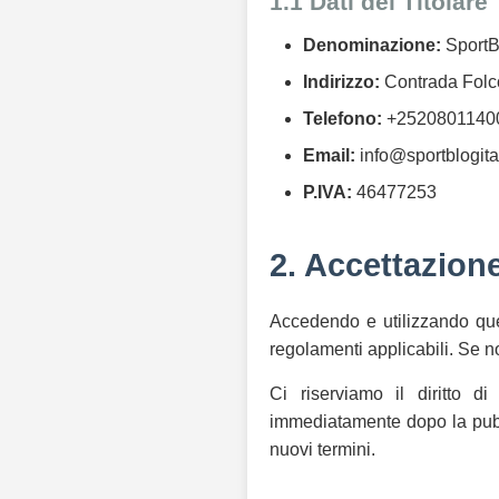
1.1 Dati del Titolare
Denominazione:
SportBl
Indirizzo:
Contrada Folco
Telefono:
+2520801140
Email:
info@sportblogita
P.IVA:
46477253
2. Accettazion
Accedendo e utilizzando ques
regolamenti applicabili. Se no
Ci riserviamo il diritto d
immediatamente dopo la pubbl
nuovi termini.