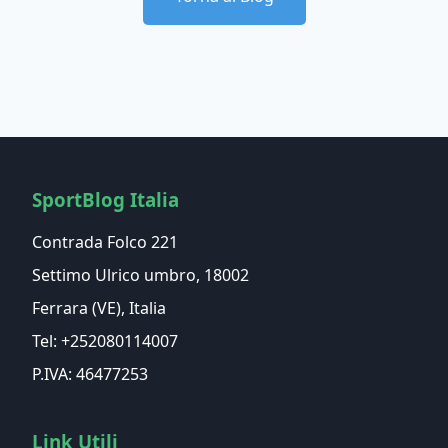
SportBlog Italia
Contrada Folco 221
Settimo Ulrico umbro, 18002
Ferrara (VE), Italia
Tel: +252080114007
P.IVA: 46477253
Link Utili